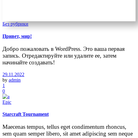
Без рубрики
Привет, мир!
Добро пожаловать в WordPress. Это ваша первая
запись. Отредактируйте или удалите ее, затем
начинайте создавать!
29.11.2022
by
admin
1
0
Epic
Starcraft Tournament
Maecenas tempus, tellus eget condimentum rhoncus,
sem quam semper libero, sit amet adipiscing sem neque