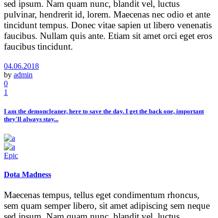
sed ipsum. Nam quam nunc, blandit vel, luctus
pulvinar, hendrerit id, lorem. Maecenas nec odio et ante
tincidunt tempus. Donec vitae sapien ut libero venenatis
faucibus. Nullam quis ante. Etiam sit amet orci eget eros
faucibus tincidunt.
04.06.2018
by
admin
0
1
I am the demoncleaner, here to save the day. I get the back one, important
they'll always stay...
Epic
Dota Madness
Maecenas tempus, tellus eget condimentum rhoncus,
sem quam semper libero, sit amet adipiscing sem neque
sed ipsum. Nam quam nunc, blandit vel, luctus