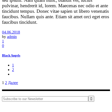
sed ipsum. Nam quam nunc, blandit vel, luctus
pulvinar, hendrerit id, lorem. Maecenas nec odio et ante
tincidunt tempus. Donec vitae sapien ut libero venenatis
faucibus. Nullam quis ante. Etiam sit amet orci eget eros
faucibus tincidunt.
04.06.2018
by
admin
1
0
Black Angels
1
2
Пагинация
1
2
Далее
записей