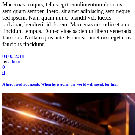
Maecenas tempus, tellus eget condimentum rhoncus,
sem quam semper libero, sit amet adipiscing sem neque
sed ipsum. Nam quam nunc, blandit vel, luctus
pulvinar, hendrerit id, lorem. Maecenas nec odio et ante
tincidunt tempus. Donec vitae sapien ut libero venenatis
faucibus. Nullam quis ante. Etiam sit amet orci eget eros
faucibus tincidunt.
04.06.2018
by
admin
0
0
A hero need not speak. When he is gone, the world will speak for him.